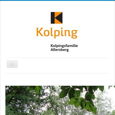
Navigation
an/aus
Startseite
Vorstandschaft
Veranstaltungen
Jugend / junge Erwachsene
Bilder